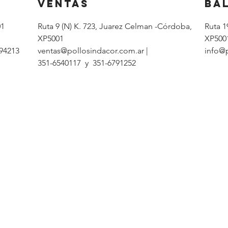
ventas
ba
01
Ruta 9 (N) K. 723, Juarez Celman -Córdoba,
Ruta 1
XP5001
XP5
94213
ventas@pollosindacor.com.ar |
info@p
351-6540117 y 351-6791252