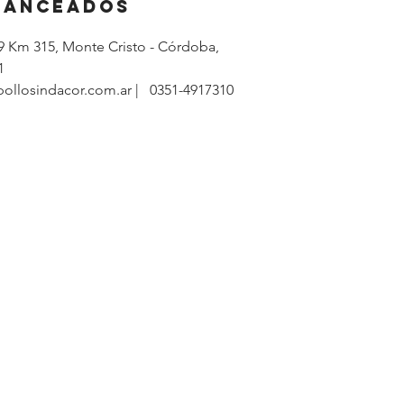
lanceados
9 Km 315, Monte Cristo - Córdoba,
001
ollosindacor.com.ar | 0351-4917310