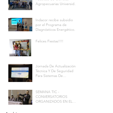
Agropecuarias Universidad
Nacional de
Indacor recibe subsidio
por el Programa de
Diagnósticos Energéticos
en Pymes
Felices Fiestas!!!!
Jornada De Actualización
Técnica Y De Seguridad
Para Sistemas De
Refrigeración Industrial
SEMANA TIC -
CONVERSATORIOS
ORGANIZADOS EN EL
MARCO DEL 1ER.
ENCUENTRO