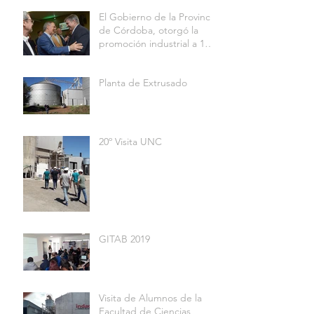
INDUSTRIA
El Gobierno de la Provincia
de Córdoba, otorgó la
promoción industrial a 15
firmas que invirtieron $
Planta de Extrusado
20º Visita UNC
GITAB 2019
Visita de Alumnos de la
Facultad de Ciencias