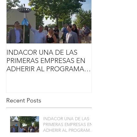
INDACOR UNA DE LAS
El Gobierno de 
PRIMERAS EMPRESAS EN
de Córdoba, ot
ADHERIR AL PROGRAMA
promoción indus
CONECTAR GAS
firmas que invir
INDUSTRIA
Recent Posts
INDACOR UNA DE LAS
PRIMERAS EMPRESAS EN
ADHERIR AL PROGRAMA
CONECTAR GAS