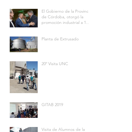
CONECTAR GAS
INDUSTRIA
El Gobierno de la Provincia
de Córdoba, otorgó la
promoción industrial a 15
firmas que invirtieron $
Planta de Extrusado
20º Visita UNC
GITAB 2019
Visita de Alumnos de la