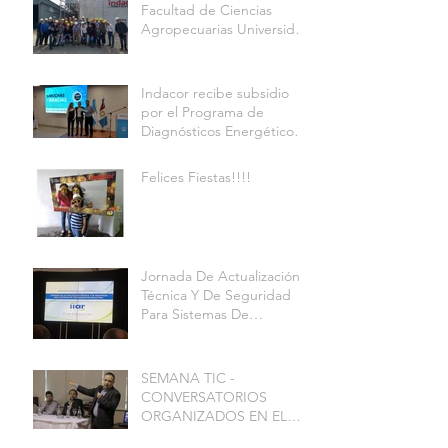
Facultad de Ciencias
Agropecuarias Universidad
Nacional de
Indacor recibe subsidio
por el Programa de
Diagnósticos Energéticos
en Pymes
Felices Fiestas!!!!
Jornada De Actualización
Técnica Y De Seguridad
Para Sistemas De
Refrigeración Industrial
SEMANA TIC -
CONVERSATORIOS
ORGANIZADOS EN EL
MARCO DEL 1ER.