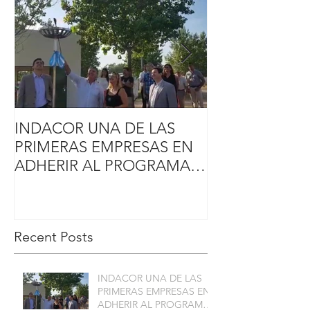
INDACOR UNA DE LAS
El Gobierno de 
PRIMERAS EMPRESAS EN
de Córdoba, ot
ADHERIR AL PROGRAMA
promoción indus
CONECTAR GAS
firmas que invir
INDUSTRIA
Recent Posts
INDACOR UNA DE LAS
PRIMERAS EMPRESAS EN
ADHERIR AL PROGRAMA