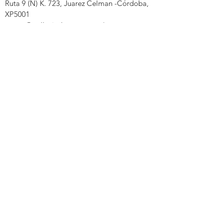
Ruta 9 (N) K. 723, Juarez Celman -Córdoba,
XP5001
ventas@pollosindacor.com.ar |
351-6540117
y
351-6791252
Fabrica de alimentos
balanceados
Ruta 19 Km 315, Monte Cristo - Córdoba,
XP5001